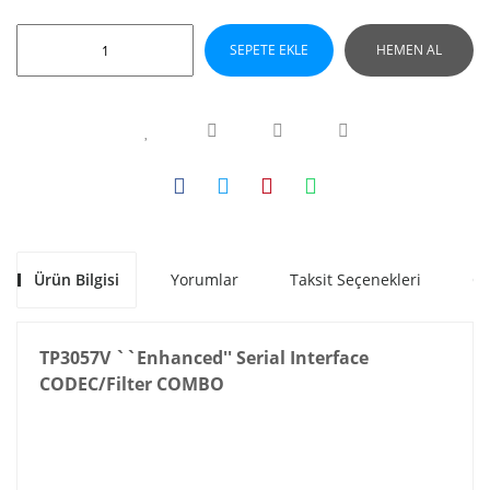
SEPETE EKLE
HEMEN AL
Ürün Bilgisi
Yorumlar
Taksit Seçenekleri
Ön
TP3057V ``Enhanced'' Serial Interface
CODEC/Filter COMBO