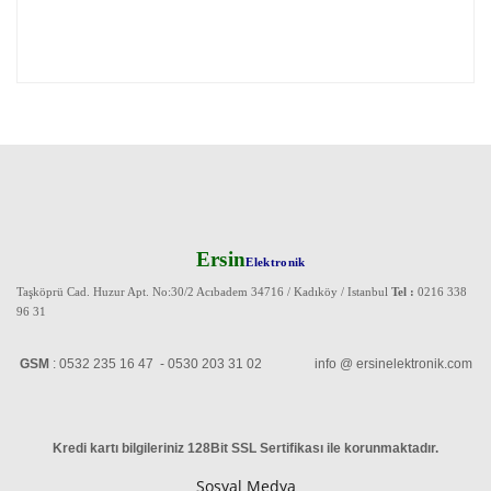
Ersin
Elektronik
Taşköprü Cad. Huzur Apt. No:30/2 Acıbadem 34716 / Kadıköy / Istanbul
Tel :
0216 338
96 31
GSM
: 0532 235 16 47 - 0530 203 31 02 info @ ersinelektronik.com
Kredi kartı bilgileriniz 128Bit SSL Sertifikası ile korunmaktadır
.
Sosyal Medya