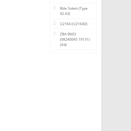
Röle Soketi (Type
92.43)
U2164 (U2164D)
ZBA B603
(08240045 19131)
(Ad)