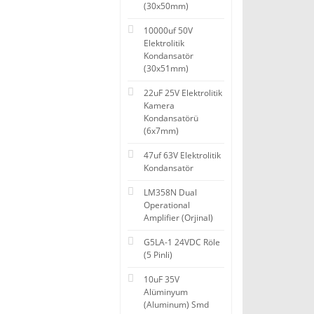
(30x50mm)
10000uf 50V
Elektrolitik
Kondansatör
(30x51mm)
22uF 25V Elektrolitik
Kamera
Kondansatörü
(6x7mm)
47uf 63V Elektrolitik
Kondansatör
LM358N Dual
Operational
Amplifier (Orjinal)
G5LA-1 24VDC Röle
(5 Pinli)
10uF 35V
Alüminyum
(Aluminum) Smd