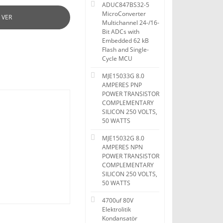
ADUC847BS32-5
MicroConverter
 VER
Multichannel 24-/16-
Bit ADCs with
Embedded 62 kB
Flash and Single-
Cycle MCU
MJE15033G 8.0
AMPERES PNP
POWER TRANSISTOR
COMPLEMENTARY
SILICON 250 VOLTS,
50 WATTS
MJE15032G 8.0
AMPERES NPN
POWER TRANSISTOR
COMPLEMENTARY
SILICON 250 VOLTS,
50 WATTS
4700uf 80V
Elektrolitik
Kondansatör