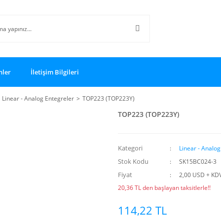
nler
İletişim Bilgileri
Linear - Analog Entegreler
TOP223 (TOP223Y)
TOP223 (TOP223Y)
Kategori
Linear - Analog
Stok Kodu
SK15BC024-3
Fiyat
2,00 USD + KD
20,36 TL den başlayan taksitlerle!!
114,22 TL