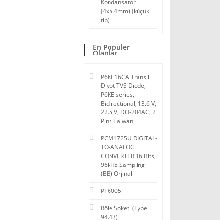
Kondansatör
(4x5.4mm) (küçük
tip)
En Populer
Olanlar
P6KE16CA Transil
Diyot TVS Diode,
P6KE series,
Bidirectional, 13.6 V,
22.5 V, DO-204AC, 2
Pins Taiwan
PCM1725U DIGITAL-
TO-ANALOG
CONVERTER 16 Bits,
96kHz Sampling
(BB) Orjinal
PT6005
Röle Soketi (Type
94.43)