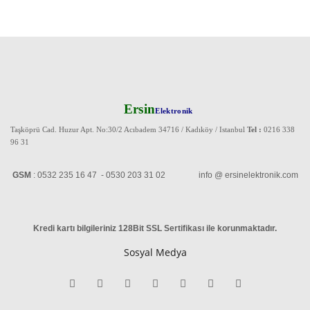
Ersin
Elektronik
Taşköprü Cad. Huzur Apt. No:30/2 Acıbadem 34716 / Kadıköy / Istanbul
Tel :
0216 338
96 31
GSM
: 0532 235 16 47 - 0530 203 31 02 info @ ersinelektronik.com
Kredi kartı bilgileriniz 128Bit SSL Sertifikası ile korunmaktadır
.
Sosyal Medya