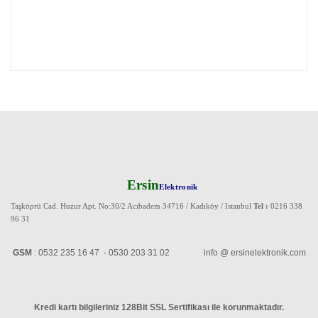
Ersin
Elektronik
Taşköprü Cad. Huzur Apt. No:30/2 Acıbadem 34716 / Kadıköy / Istanbul
Tel :
0216 338
96 31
GSM
: 0532 235 16 47 - 0530 203 31 02 info @ ersinelektronik.com
Kredi kartı bilgileriniz 128Bit SSL Sertifikası ile korunmaktadır
.