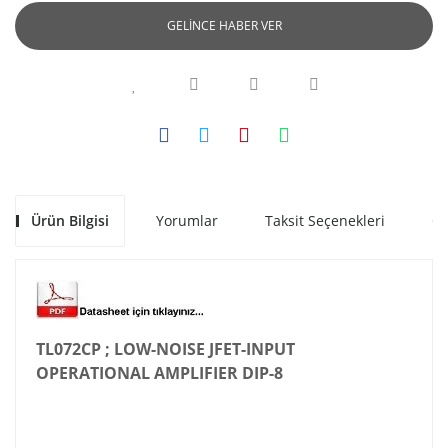
GELİNCE HABER VER
Ürün Bilgisi
Yorumlar
Taksit Seçenekleri
Ön
TL072CP ; LOW-NOISE JFET-INPUT
OPERATIONAL AMPLIFIER DIP-8