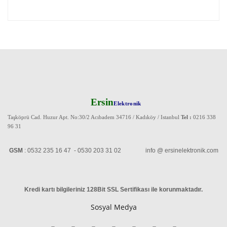
Ersin
Elektronik
Taşköprü Cad. Huzur Apt. No:30/2 Acıbadem 34716 / Kadıköy / Istanbul
Tel :
0216 338
96 31
GSM
: 0532 235 16 47 - 0530 203 31 02 info @ ersinelektronik.com
Kredi kartı bilgileriniz 128Bit SSL Sertifikası ile korunmaktadır
.
Sosyal Medya