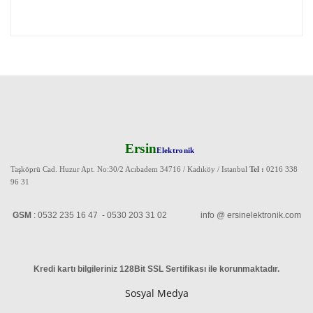
Ersin
Elektronik
Taşköprü Cad. Huzur Apt. No:30/2 Acıbadem 34716 / Kadıköy / Istanbul
Tel :
0216 338
96 31
GSM
: 0532 235 16 47 - 0530 203 31 02 info @ ersinelektronik.com
Kredi kartı bilgileriniz 128Bit SSL Sertifikası ile korunmaktadır
.
Sosyal Medya