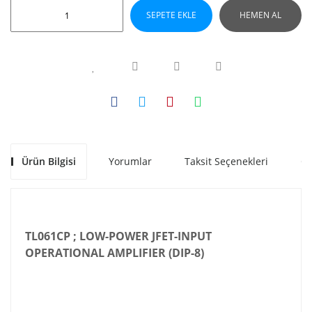
SEPETE EKLE
HEMEN AL
Ürün Bilgisi
Yorumlar
Taksit Seçenekleri
Ön
TL061CP ; LOW-POWER JFET-INPUT
OPERATIONAL AMPLIFIER (DIP-8)