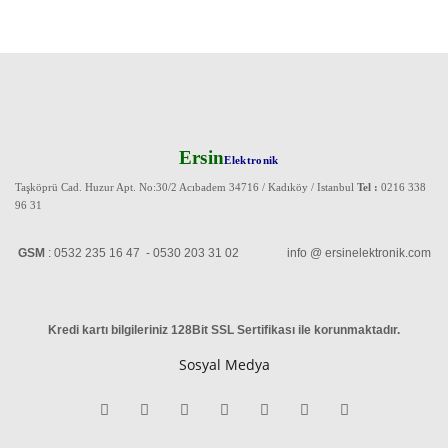
Ersin
Elektronik
Taşköprü Cad. Huzur Apt. No:30/2 Acıbadem 34716 / Kadıköy / Istanbul
Tel :
0216 338
96 31
GSM
: 0532 235 16 47 - 0530 203 31 02 info @ ersinelektronik.com
Kredi kartı bilgileriniz 128Bit SSL Sertifikası ile korunmaktadır
.
Sosyal Medya