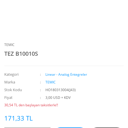
TEMIC
TEZ B10010S
Kategori
Linear - Analog Entegreler
Marka
TEMIC
Stok Kodu
HO180313004(J43)
Fiyat
3,00 USD + KDV
30,54 TL den başlayan taksitlerle!!
171,33 TL