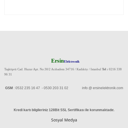
Ersin
Elektronik
Taşköprü Cad. Huzur Apt. No:30/2 Acıbadem 34716 / Kadıköy / Istanbul
Tel :
0216 338
96 31
GSM
: 0532 235 16 47 - 0530 203 31 02 info @ ersinelektronik.com
Kredi kartı bilgileriniz 128Bit SSL Sertifikası ile korunmaktadır
.
Sosyal Medya