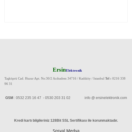
Ersin
Elektronik
Taşköprü Cad. Huzur Apt. No:30/2 Acıbadem 34716 / Kadıköy / Istanbul
Tel :
0216 338
96 31
GSM
: 0532 235 16 47 - 0530 203 31 02 info @ ersinelektronik.com
Kredi kartı bilgileriniz 128Bit SSL Sertifikası ile korunmaktadır
.
Sosyal Medya