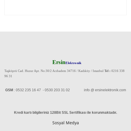
Ersin
Elektronik
Taşköprü Cad. Huzur Apt. No:30/2 Acıbadem 34716 / Kadıköy / Istanbul
Tel :
0216 338
96 31
GSM
: 0532 235 16 47 - 0530 203 31 02 info @ ersinelektronik.com
Kredi kartı bilgileriniz 128Bit SSL Sertifikası ile korunmaktadır
.
Sosyal Medya