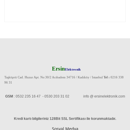
Ersin
Elektronik
Taşköprü Cad. Huzur Apt. No:30/2 Acıbadem 34716 / Kadıköy / Istanbul
Tel :
0216 338
96 31
GSM
: 0532 235 16 47 - 0530 203 31 02 info @ ersinelektronik.com
Kredi kartı bilgileriniz 128Bit SSL Sertifikası ile korunmaktadır
.
Sosyal Medya