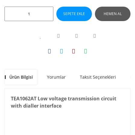
SEPETE EKLE
HEMEN AL
Ürün Bilgisi
Yorumlar
Taksit Seçenekleri
Ön
TEA1062AT Low voltage transmission circuit
with dialler interface