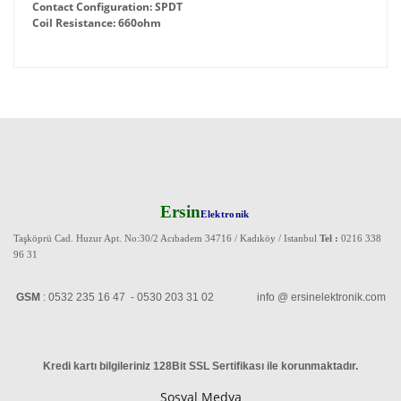
Contact Configuration: SPDT
Coil Resistance: 660ohm
Ersin
Elektronik
Taşköprü Cad. Huzur Apt. No:30/2 Acıbadem 34716 / Kadıköy / Istanbul
Tel :
0216 338
96 31
GSM
: 0532 235 16 47 - 0530 203 31 02 info @ ersinelektronik.com
Kredi kartı bilgileriniz 128Bit SSL Sertifikası ile korunmaktadır
.
Sosyal Medya