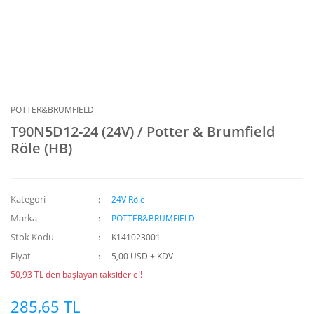
POTTER&BRUMFIELD
T90N5D12-24 (24V) / Potter & Brumfield
Röle (HB)
Kategori
24V Röle
Marka
POTTER&BRUMFIELD
Stok Kodu
K141023001
Fiyat
5,00 USD + KDV
50,93 TL den başlayan taksitlerle!!
285,65 TL