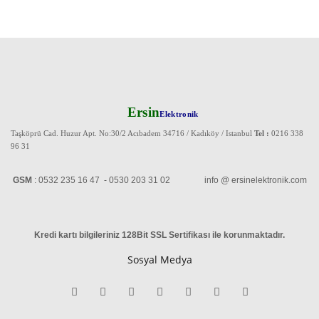
Ersin
Elektronik
Taşköprü Cad. Huzur Apt. No:30/2 Acıbadem 34716 / Kadıköy / Istanbul
Tel :
0216 338
96 31
GSM
: 0532 235 16 47 - 0530 203 31 02 info @ ersinelektronik.com
Kredi kartı bilgileriniz 128Bit SSL Sertifikası ile korunmaktadır
.
Sosyal Medya