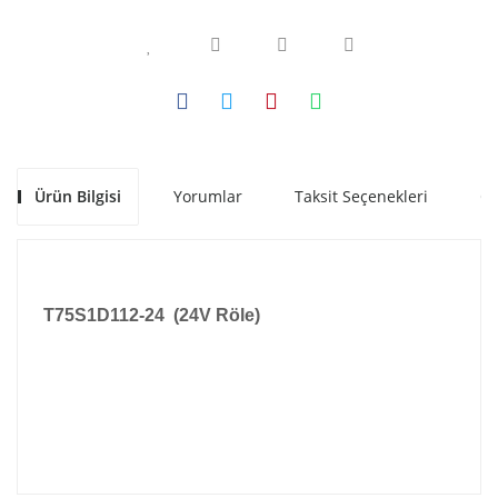
Ürün Bilgisi
Yorumlar
Taksit Seçenekleri
Ön
T75S1D112-24 (24V Röle)