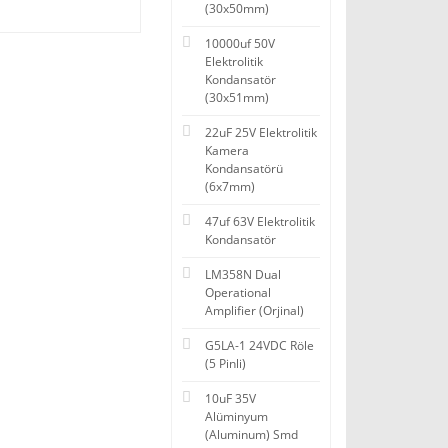
(30x50mm)
10000uf 50V
Elektrolitik
Kondansatör
(30x51mm)
22uF 25V Elektrolitik
Kamera
Kondansatörü
(6x7mm)
47uf 63V Elektrolitik
Kondansatör
LM358N Dual
Operational
Amplifier (Orjinal)
G5LA-1 24VDC Röle
(5 Pinli)
10uF 35V
Alüminyum
(Aluminum) Smd