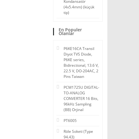
Kondansatör
(4x5.4mm) (küçük
tip)
En Populer
Olanlar
P6KE16CA Transil
Diyot TVS Diode,
P6KE series,
Bidirectional, 13.6 V,
22.5 V, DO-204AC, 2
Pins Taiwan
PCM1725U DIGITAL-
TO-ANALOG
CONVERTER 16 Bits,
96kHz Sampling
(BB) Orjinal
PT6005
Röle Soketi (Type
94.43)