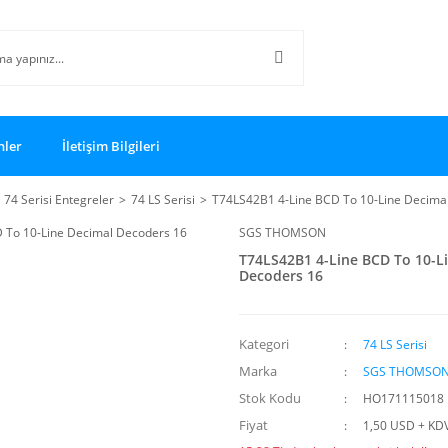
nler
İletişim Bilgileri
74 Serisi Entegreler
74 LS Serisi
T74LS42B1 4-Line BCD To 10-Line Decima
SGS THOMSON
T74LS42B1 4-Line BCD To 10-L
Decoders 16
Kategori
74 LS Serisi
Marka
SGS THOMSO
Stok Kodu
HO171115018
Fiyat
1,50 USD + KD