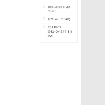
Röle Soketi (Type
92.43)
U2164 (U2164D)
ZBA B603
(08240045 19131)
(Ad)