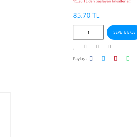
15,28 TL den başlayan taksitlerle!!
85,70 TL
SEPETE EKLE
Paylaş :