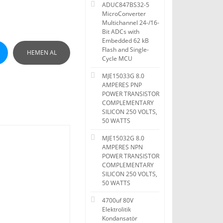
ADUC847BS32-5
MicroConverter
Multichannel 24-/16-
Bit ADCs with
Embedded 62 kB
Flash and Single-
HEMEN AL
Cycle MCU
MJE15033G 8.0
AMPERES PNP
POWER TRANSISTOR
COMPLEMENTARY
SILICON 250 VOLTS,
50 WATTS
MJE15032G 8.0
AMPERES NPN
POWER TRANSISTOR
COMPLEMENTARY
SILICON 250 VOLTS,
50 WATTS
4700uf 80V
Elektrolitik
Kondansatör