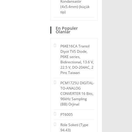
Kondansatör
(4x5.4mm) (küçük
tip)
En Populer
Olanlar
P6KE16CA Transil
Diyot TVS Diode,
P6KE series,
Bidirectional, 13.6 V,
22.5 V, DO-204AC, 2
Pins Taiwan
PCM1725U DIGITAL-
TO-ANALOG
CONVERTER 16 Bits,
96kHz Sampling
(BB) Orjinal
PT6005
Röle Soketi (Type
94.43)