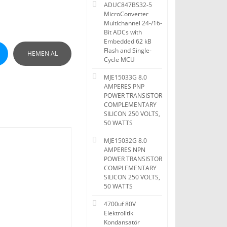
ADUC847BS32-5
MicroConverter
Multichannel 24-/16-
Bit ADCs with
Embedded 62 kB
Flash and Single-
HEMEN AL
Cycle MCU
MJE15033G 8.0
AMPERES PNP
POWER TRANSISTOR
COMPLEMENTARY
SILICON 250 VOLTS,
50 WATTS
MJE15032G 8.0
AMPERES NPN
POWER TRANSISTOR
COMPLEMENTARY
SILICON 250 VOLTS,
50 WATTS
4700uf 80V
Elektrolitik
Kondansatör