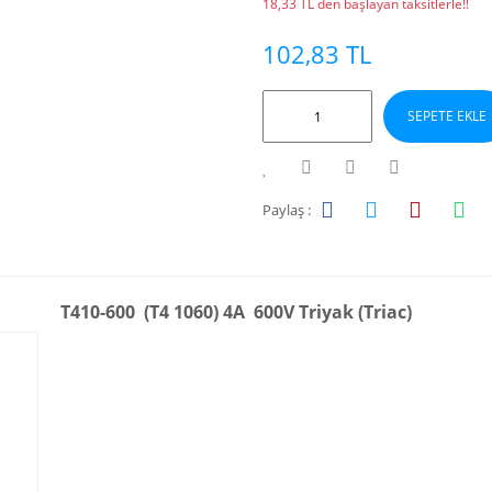
18,33 TL den başlayan taksitlerle!!
102,83 TL
SEPETE EKLE
Paylaş :
T410-600 (T4 1060) 4A 600V Triyak (Triac)