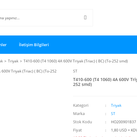
nler
İletişim Bilgileri
ak
Triyak
T410-600 (T4 1060) 4A 600V Triyak (Triac) ( BC) (To-252 smd)
ST
T410-600 (T4 1060) 4A 600V Triya
252 smd)
Kategori
Triyak
Marka
ST
Stok Kodu
HO200901B37
Fiyat
1,80 USD + KD