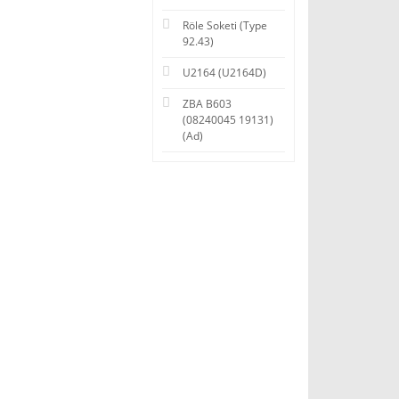
Röle Soketi (Type
92.43)
U2164 (U2164D)
ZBA B603
(08240045 19131)
(Ad)