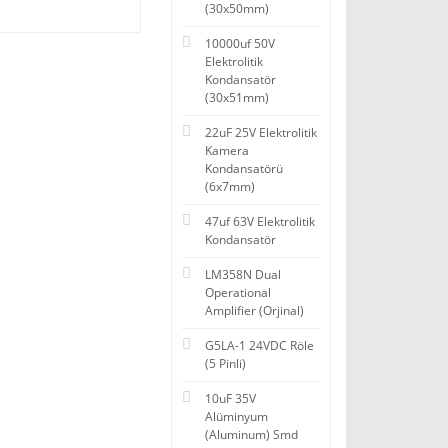
(30x50mm)
10000uf 50V
Elektrolitik
Kondansatör
(30x51mm)
22uF 25V Elektrolitik
Kamera
Kondansatörü
(6x7mm)
47uf 63V Elektrolitik
Kondansatör
LM358N Dual
Operational
Amplifier (Orjinal)
G5LA-1 24VDC Röle
(5 Pinli)
10uF 35V
Alüminyum
(Aluminum) Smd