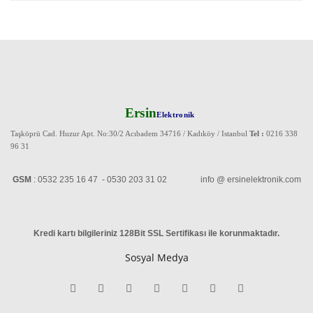
Ersin
Elektronik
Taşköprü Cad. Huzur Apt. No:30/2 Acıbadem 34716 / Kadıköy / Istanbul
Tel :
0216 338
96 31
GSM
: 0532 235 16 47 - 0530 203 31 02 info @ ersinelektronik.com
Kredi kartı bilgileriniz 128Bit SSL Sertifikası ile korunmaktadır
.
Sosyal Medya