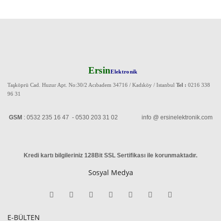
Ersin
Elektronik
Taşköprü Cad. Huzur Apt. No:30/2 Acıbadem 34716 / Kadıköy / Istanbul
Tel :
0216 338
96 31
GSM
: 0532 235 16 47 - 0530 203 31 02 info @ ersinelektronik.com
Kredi kartı bilgileriniz 128Bit SSL Sertifikası ile korunmaktadır
.
Sosyal Medya
E-BÜLTEN