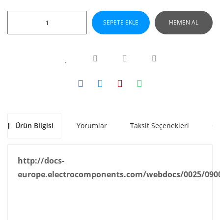
SEPETE EKLE
HEMEN AL
Ürün Bilgisi
Yorumlar
Taksit Seçenekleri
Ön
http://docs-
europe.electrocomponents.com/webdocs/0025/090