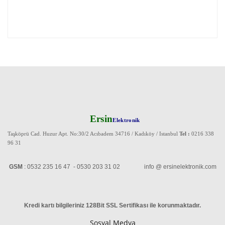
Ersin
Elektronik
Taşköprü Cad. Huzur Apt. No:30/2 Acıbadem 34716 / Kadıköy / Istanbul
Tel :
0216 338
96 31
GSM
: 0532 235 16 47 - 0530 203 31 02 info @ ersinelektronik.com
Kredi kartı bilgileriniz 128Bit SSL Sertifikası ile korunmaktadır
.
Sosyal Medya