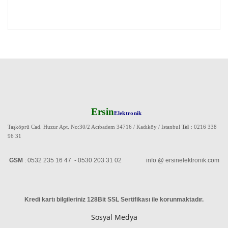
Ersin
Elektronik
Taşköprü Cad. Huzur Apt. No:30/2 Acıbadem 34716 / Kadıköy / Istanbul
Tel :
0216 338
96 31
GSM
: 0532 235 16 47 - 0530 203 31 02 info @ ersinelektronik.com
Kredi kartı bilgileriniz 128Bit SSL Sertifikası ile korunmaktadır
.
Sosyal Medya