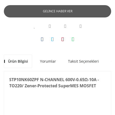
GELİNCE HABER VER
Ürün Bilgisi
Yorumlar
Taksit Seçenekleri
Ön
STP10NK60ZPF N-CHANNEL 600V-0.65Ω-10A -
TO220/ Zener-Protected SuperMES MOSFET