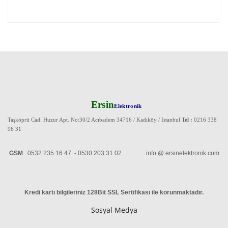
Ersin
Elektronik
Taşköprü Cad. Huzur Apt. No:30/2 Acıbadem 34716 / Kadıköy / Istanbul
Tel :
0216 338
96 31
GSM
: 0532 235 16 47 - 0530 203 31 02 info @ ersinelektronik.com
Kredi kartı bilgileriniz 128Bit SSL Sertifikası ile korunmaktadır
.
Sosyal Medya