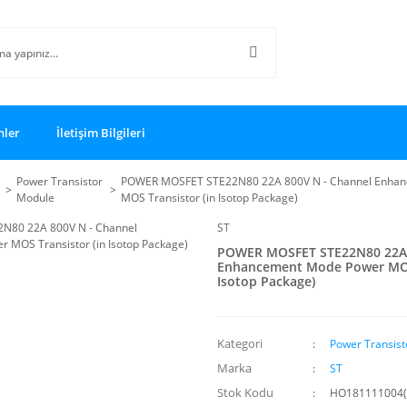
nler
İletişim Bilgileri
Power Transistor
POWER MOSFET STE22N80 22A 800V N - Channel Enha
Module
MOS Transistor (in Isotop Package)
ST
POWER MOSFET STE22N80 22A 
Enhancement Mode Power MOS 
Isotop Package)
Kategori
Power Transis
Marka
ST
Stok Kodu
HO181111004(