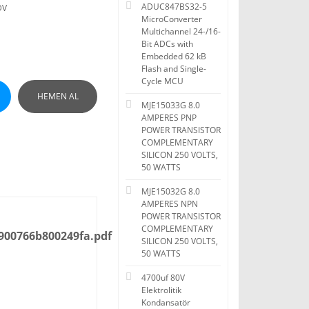
ADUC847BS32-5
DV
MicroConverter
Multichannel 24-/16-
Bit ADCs with
Embedded 62 kB
Flash and Single-
Cycle MCU
HEMEN AL
MJE15033G 8.0
AMPERES PNP
POWER TRANSISTOR
COMPLEMENTARY
SILICON 250 VOLTS,
50 WATTS
MJE15032G 8.0
AMPERES NPN
POWER TRANSISTOR
COMPLEMENTARY
900766b800249fa.pdf
SILICON 250 VOLTS,
50 WATTS
4700uf 80V
Elektrolitik
Kondansatör