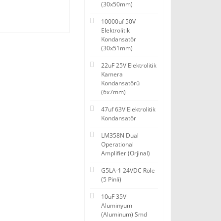
(30x50mm)
10000uf 50V
Elektrolitik
Kondansatör
(30x51mm)
22uF 25V Elektrolitik
Kamera
Kondansatörü
(6x7mm)
47uf 63V Elektrolitik
Kondansatör
LM358N Dual
Operational
Amplifier (Orjinal)
G5LA-1 24VDC Röle
(5 Pinli)
10uF 35V
Alüminyum
(Aluminum) Smd