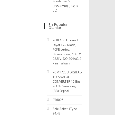
Kondansatör
(4x5.4mm) (küçük
tip)
En Populer
Olanlar
P6KE16CA Transil
Diyot TVS Diode,
P6KE series,
Bidirectional, 13.6 V,
22.5 V, DO-204AC, 2
Pins Taiwan
PCM1725U DIGITAL-
TO-ANALOG
CONVERTER 16 Bits,
96kHz Sampling
(BB) Orjinal
PT6005
Röle Soketi (Type
94.43)