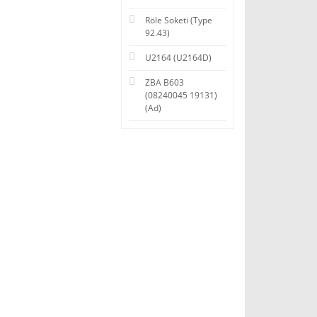
Röle Soketi (Type
92.43)
U2164 (U2164D)
ZBA B603
(08240045 19131)
(Ad)