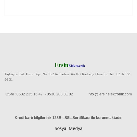
Ersin
Elektronik
Taşköprü Cad. Huzur Apt. No:30/2 Acıbadem 34716 / Kadıköy / Istanbul
Tel :
0216 338
96 31
GSM
: 0532 235 16 47 - 0530 203 31 02 info @ ersinelektronik.com
Kredi kartı bilgileriniz 128Bit SSL Sertifikası ile korunmaktadır
.
Sosyal Medya