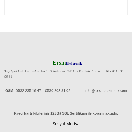
Ersin
Elektronik
Taşköprü Cad. Huzur Apt. No:30/2 Acıbadem 34716 / Kadıköy / Istanbul
Tel :
0216 338
96 31
GSM
: 0532 235 16 47 - 0530 203 31 02 info @ ersinelektronik.com
Kredi kartı bilgileriniz 128Bit SSL Sertifikası ile korunmaktadır
.
Sosyal Medya