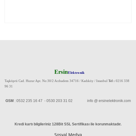
Ersin
Elektronik
Taşköprü Cad. Huzur Apt. No:30/2 Acıbadem 34716 / Kadıköy / Istanbul
Tel :
0216 338
96 31
GSM
: 0532 235 16 47 - 0530 203 31 02 info @ ersinelektronik.com
Kredi kartı bilgileriniz 128Bit SSL Sertifikası ile korunmaktadır
.
Sosyal Medya