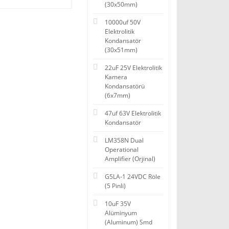
(30x50mm)
10000uf 50V
Elektrolitik
Kondansatör
(30x51mm)
22uF 25V Elektrolitik
Kamera
Kondansatörü
(6x7mm)
47uf 63V Elektrolitik
Kondansatör
LM358N Dual
Operational
Amplifier (Orjinal)
G5LA-1 24VDC Röle
(5 Pinli)
10uF 35V
Alüminyum
(Aluminum) Smd