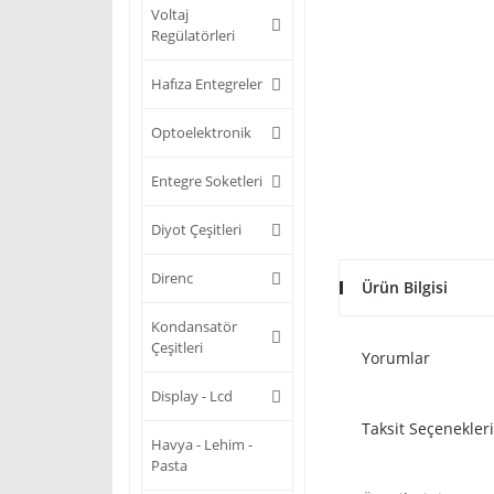
Voltaj
Regülatörleri
Hafıza Entegreler
Optoelektronik
Entegre Soketleri
Diyot Çeşitleri
Direnc
Ürün Bilgisi
Kondansatör
Çeşitleri
Yorumlar
Display - Lcd
Taksit Seçenekleri
Havya - Lehim -
Pasta