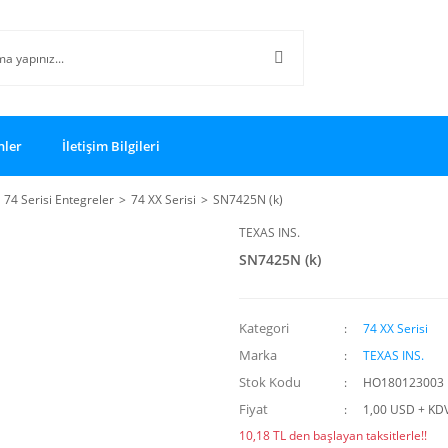
nler
İletişim Bilgileri
74 Serisi Entegreler
74 XX Serisi
SN7425N (k)
TEXAS INS.
SN7425N (k)
Kategori
74 XX Serisi
Marka
TEXAS INS.
Stok Kodu
HO180123003
Fiyat
1,00 USD + KD
10,18 TL den başlayan taksitlerle!!