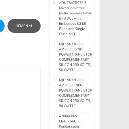
ADUC847BS32-5
MicroConverter
Multichannel 24-/16-
Bit ADCs with
Embedded 62 kB
HEMEN AL
Flash and Single-
Cycle MCU
MJE15033G 8.0
AMPERES PNP
POWER TRANSISTOR
COMPLEMENTARY
SILICON 250 VOLTS,
50 WATTS
MJE15032G 8.0
AMPERES NPN
POWER TRANSISTOR
COMPLEMENTARY
SILICON 250 VOLTS,
50 WATTS
4700uf 80V
Elektrolitik
Kondansatör