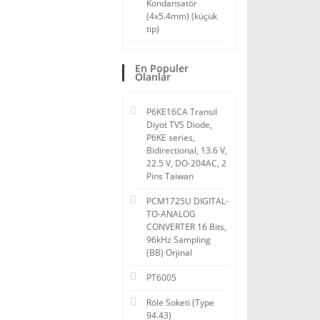
Kondansatör
(4x5.4mm) (küçük
tip)
En Populer
Olanlar
P6KE16CA Transil
Diyot TVS Diode,
P6KE series,
Bidirectional, 13.6 V,
22.5 V, DO-204AC, 2
Pins Taiwan
PCM1725U DIGITAL-
TO-ANALOG
CONVERTER 16 Bits,
96kHz Sampling
(BB) Orjinal
PT6005
Röle Soketi (Type
94.43)