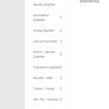
Önerileriniz
Buzzer Çeşitleri
Konnektör
Çeşitleri
Kristal Çeşitleri
Led ve Sürücüler
Motor - Sensör
Çeşitleri
Transistör Çeşitleri
Mosfet - IGBT
Tristör - Triyak
Ntc- Ptc - Varistör