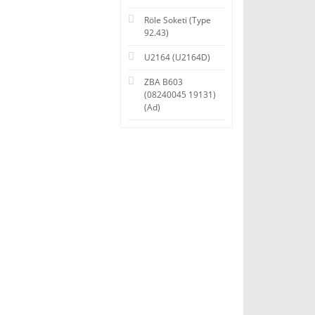
Röle Soketi (Type
92.43)
U2164 (U2164D)
ZBA B603
(08240045 19131)
(Ad)