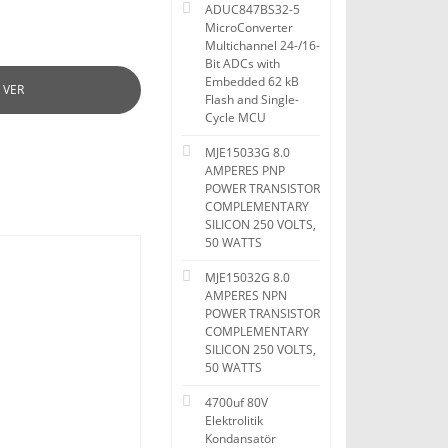
ADUC847BS32-5
MicroConverter
Multichannel 24-/16-
Bit ADCs with
Embedded 62 kB
 VER
Flash and Single-
Cycle MCU
MJE15033G 8.0
AMPERES PNP
POWER TRANSISTOR
COMPLEMENTARY
SILICON 250 VOLTS,
50 WATTS
MJE15032G 8.0
AMPERES NPN
POWER TRANSISTOR
COMPLEMENTARY
SILICON 250 VOLTS,
50 WATTS
4700uf 80V
Elektrolitik
Kondansatör