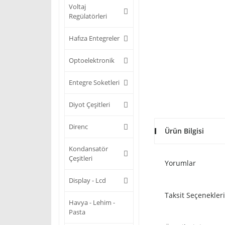
Voltaj
Regülatörleri
Hafıza Entegreler
Optoelektronik
Entegre Soketleri
Diyot Çeşitleri
Direnc
Ürün Bilgisi
Kondansatör
Çeşitleri
Yorumlar
Display - Lcd
Taksit Seçenekleri
Havya - Lehim -
Pasta