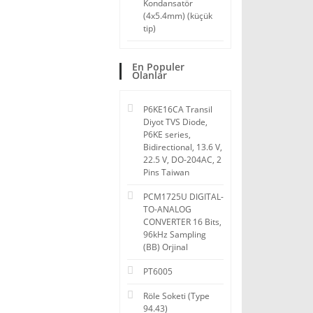
Kondansatör
(4x5.4mm) (küçük
tip)
En Populer
Olanlar
P6KE16CA Transil
Diyot TVS Diode,
P6KE series,
Bidirectional, 13.6 V,
22.5 V, DO-204AC, 2
Pins Taiwan
PCM1725U DIGITAL-
TO-ANALOG
CONVERTER 16 Bits,
96kHz Sampling
(BB) Orjinal
PT6005
Röle Soketi (Type
94.43)