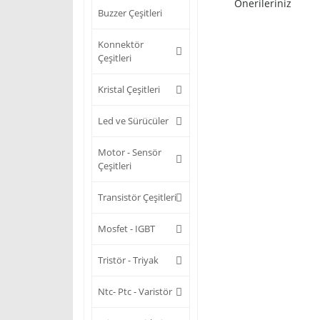
Önerileriniz
Buzzer Çeşitleri
Konnektör
Çeşitleri
Kristal Çeşitleri
Led ve Sürücüler
Motor - Sensör
Çeşitleri
Transistör Çeşitleri
Mosfet - IGBT
Tristör - Triyak
Ntc- Ptc - Varistör