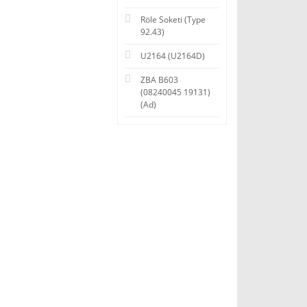
Röle Soketi (Type
92.43)
U2164 (U2164D)
ZBA B603
(08240045 19131)
(Ad)