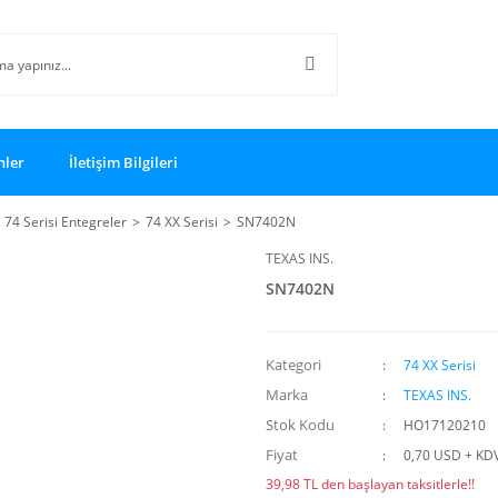
nler
İletişim Bilgileri
74 Serisi Entegreler
74 XX Serisi
SN7402N
TEXAS INS.
SN7402N
Kategori
74 XX Serisi
Marka
TEXAS INS.
Stok Kodu
HO17120210
Fiyat
0,70 USD + KD
39,98 TL den başlayan taksitlerle!!