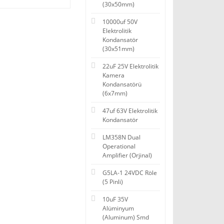
(30x50mm)
10000uf 50V
Elektrolitik
Kondansatör
(30x51mm)
22uF 25V Elektrolitik
Kamera
Kondansatörü
(6x7mm)
47uf 63V Elektrolitik
Kondansatör
LM358N Dual
Operational
Amplifier (Orjinal)
G5LA-1 24VDC Röle
(5 Pinli)
10uF 35V
Alüminyum
(Aluminum) Smd