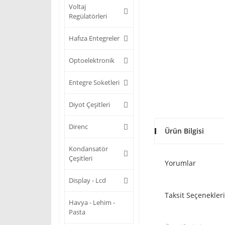
Voltaj
Regülatörleri
Hafıza Entegreler
Optoelektronik
Entegre Soketleri
Diyot Çeşitleri
Direnc
Ürün Bilgisi
Kondansatör
Çeşitleri
Yorumlar
Display - Lcd
Taksit Seçenekleri
Havya - Lehim -
Pasta