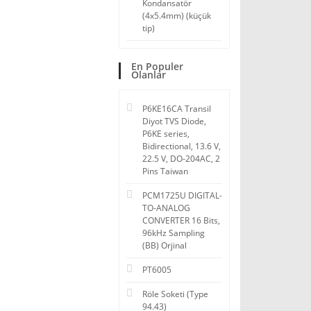
Kondansatör
(4x5.4mm) (küçük
tip)
En Populer
Olanlar
P6KE16CA Transil
Diyot TVS Diode,
P6KE series,
Bidirectional, 13.6 V,
22.5 V, DO-204AC, 2
Pins Taiwan
PCM1725U DIGITAL-
TO-ANALOG
CONVERTER 16 Bits,
96kHz Sampling
(BB) Orjinal
PT6005
Röle Soketi (Type
94.43)