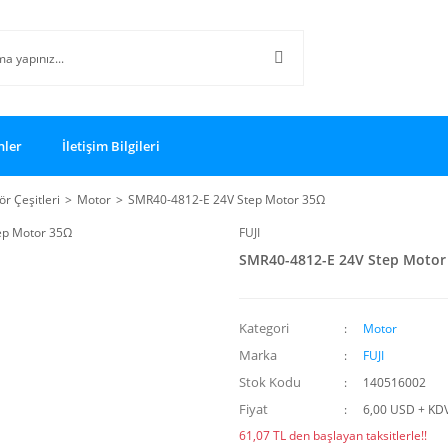
nler
İletişim Bilgileri
r Çeşitleri
Motor
SMR40-4812-E 24V Step Motor 35Ω
FUJI
SMR40-4812-E 24V Step Motor
Kategori
Motor
Marka
FUJI
Stok Kodu
140516002
Fiyat
6,00 USD + KD
61,07 TL den başlayan taksitlerle!!