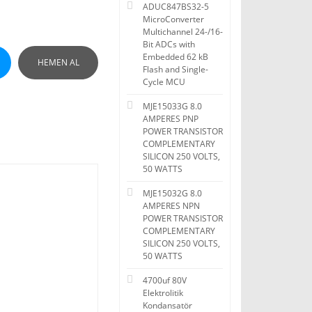
ADUC847BS32-5
MicroConverter
Multichannel 24-/16-
Bit ADCs with
Embedded 62 kB
HEMEN AL
Flash and Single-
Cycle MCU
MJE15033G 8.0
AMPERES PNP
POWER TRANSISTOR
COMPLEMENTARY
SILICON 250 VOLTS,
50 WATTS
MJE15032G 8.0
AMPERES NPN
POWER TRANSISTOR
COMPLEMENTARY
SILICON 250 VOLTS,
50 WATTS
4700uf 80V
Elektrolitik
Kondansatör