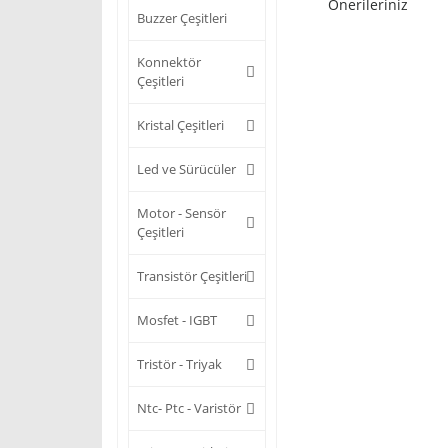
Önerileriniz
Buzzer Çeşitleri
Konnektör
Çeşitleri
Kristal Çeşitleri
Led ve Sürücüler
Motor - Sensör
Çeşitleri
Transistör Çeşitleri
Mosfet - IGBT
Tristör - Triyak
Ntc- Ptc - Varistör