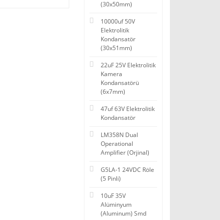
(30x50mm)
10000uf 50V
Elektrolitik
Kondansatör
(30x51mm)
22uF 25V Elektrolitik
Kamera
Kondansatörü
(6x7mm)
47uf 63V Elektrolitik
Kondansatör
LM358N Dual
Operational
Amplifier (Orjinal)
G5LA-1 24VDC Röle
(5 Pinli)
10uF 35V
Alüminyum
(Aluminum) Smd