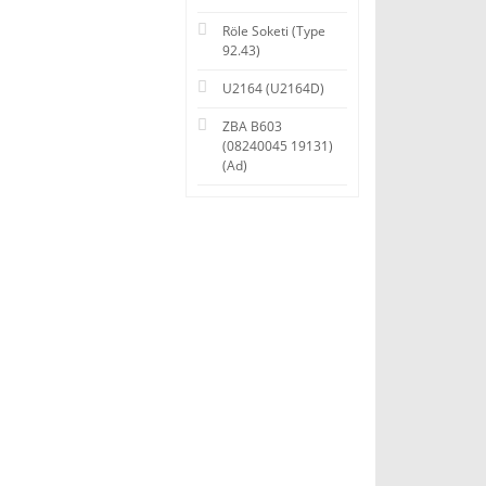
Röle Soketi (Type
92.43)
U2164 (U2164D)
ZBA B603
(08240045 19131)
(Ad)