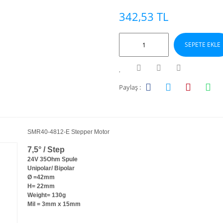
342,53 TL
SEPETE EKLE
Paylaş :
SMR40-4812-E Stepper Motor
7,5° / Step
24V 35Ohm Spule
Unipolar/ Bipolar
Ø =42mm
H= 22mm
Weight= 130g
Mil = 3mm x 15mm