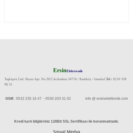
Ersin
Elektronik
Taşköprü Cad. Huzur Apt. No:30/2 Acıbadem 34716 / Kadıköy / Istanbul
Tel :
0216 338
96 31
GSM
: 0532 235 16 47 - 0530 203 31 02 info @ ersinelektronik.com
Kredi kartı bilgileriniz 128Bit SSL Sertifikası ile korunmaktadır
.
Sosyal Medya