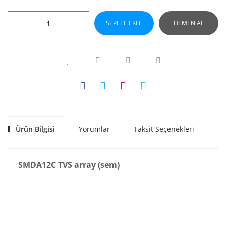
SEPETE EKLE
HEMEN AL
Ürün Bilgisi
Yorumlar
Taksit Seçenekleri
Ön
SMDA12C TVS array (sem)