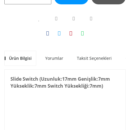
Ürün Bilgisi
Yorumlar
Taksit Seçenekleri
Ön
Slide Switch (Uzunluk:17mm Genişlik:7mm
Yükseklik:7mm Switch Yüksekliği:7mm)