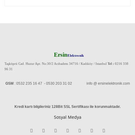
Ersin
Elektronik
Taşköprü Cad. Huzur Apt. No:30/2 Acıbadem 34716 / Kadıköy / Istanbul
Tel :
0216 338
96 31
GSM
: 0532 235 16 47 - 0530 203 31 02 info @ ersinelektronik.com
Kredi kartı bilgileriniz 128Bit SSL Sertifikası ile korunmaktadır
.
Sosyal Medya