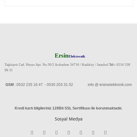
Ersin
Elektronik
Taşköprü Cad. Huzur Apt. No:30/2 Acıbadem 34716 / Kadıköy / Istanbul
Tel :
0216 338
96 31
GSM
: 0532 235 16 47 - 0530 203 31 02 info @ ersinelektronik.com
Kredi kartı bilgileriniz 128Bit SSL Sertifikası ile korunmaktadır
.
Sosyal Medya