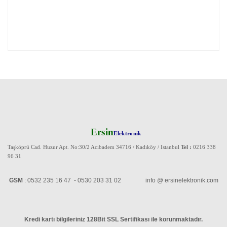
Ersin
Elektronik
Taşköprü Cad. Huzur Apt. No:30/2 Acıbadem 34716 / Kadıköy / Istanbul
Tel :
0216 338
96 31
GSM
: 0532 235 16 47 - 0530 203 31 02 info @ ersinelektronik.com
Kredi kartı bilgileriniz 128Bit SSL Sertifikası ile korunmaktadır
.