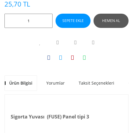
25,70 TL
SEPETE EKLE
HEMEN AL
Ürün Bilgisi
Yorumlar
Taksit Seçenekleri
Ön
Sigorta Yuvası (FUSE) Panel tipi 3