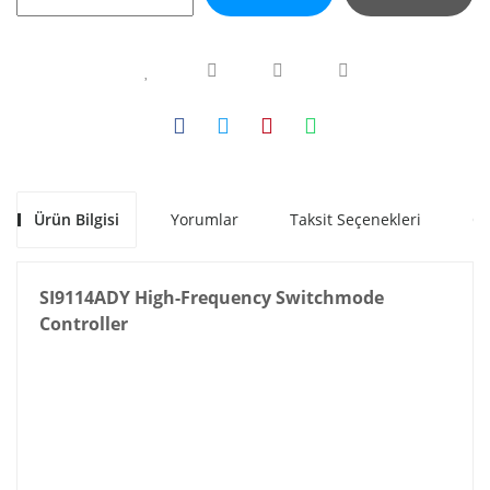
Ürün Bilgisi
Yorumlar
Taksit Seçenekleri
Ön
SI9114ADY High-Frequency Switchmode
Controller