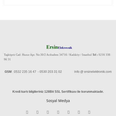
Ersin
Elektronik
Taşköprü Cad. Huzur Apt. No:30/2 Acıbadem 34716 / Kadıköy / Istanbul
Tel :
0216 338
96 31
GSM
: 0532 235 16 47 - 0530 203 31 02 info @ ersinelektronik.com
Kredi kartı bilgileriniz 128Bit SSL Sertifikası ile korunmaktadır
.
Sosyal Medya