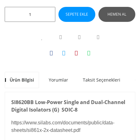
SEPETE EKLE
HEMEN AL
Ürün Bilgisi
Yorumlar
Taksit Seçenekleri
Ön
SI8620BB
Low-Power Single and Dual-Channel
Digital Isolators (G)
SOIC-8
https://www.silabs.com/documents/public/data-
sheets/si861x-2x-datasheet.pdf