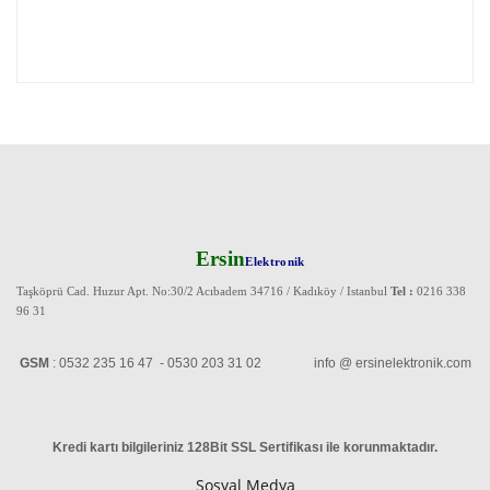
Ersin
Elektronik
Taşköprü Cad. Huzur Apt. No:30/2 Acıbadem 34716 / Kadıköy / Istanbul
Tel :
0216 338
96 31
GSM
: 0532 235 16 47 - 0530 203 31 02 info @ ersinelektronik.com
Kredi kartı bilgileriniz 128Bit SSL Sertifikası ile korunmaktadır
.
Sosyal Medya