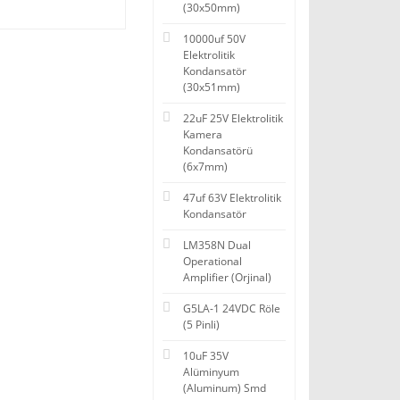
(30x50mm)
10000uf 50V
Elektrolitik
Kondansatör
(30x51mm)
22uF 25V Elektrolitik
Kamera
Kondansatörü
(6x7mm)
47uf 63V Elektrolitik
Kondansatör
LM358N Dual
Operational
Amplifier (Orjinal)
G5LA-1 24VDC Röle
(5 Pinli)
10uF 35V
Alüminyum
(Aluminum) Smd