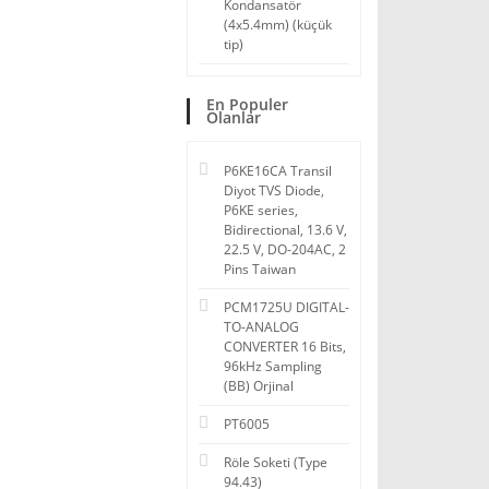
Kondansatör
(4x5.4mm) (küçük
tip)
En Populer
Olanlar
P6KE16CA Transil
Diyot TVS Diode,
P6KE series,
Bidirectional, 13.6 V,
22.5 V, DO-204AC, 2
Pins Taiwan
PCM1725U DIGITAL-
TO-ANALOG
CONVERTER 16 Bits,
96kHz Sampling
(BB) Orjinal
PT6005
Röle Soketi (Type
94.43)