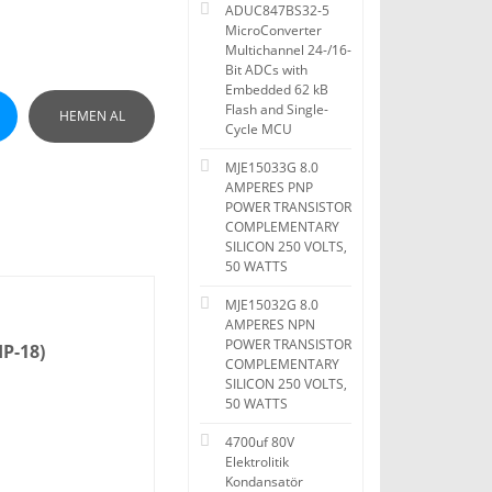
ADUC847BS32-5
MicroConverter
Multichannel 24-/16-
Bit ADCs with
Embedded 62 kB
Flash and Single-
HEMEN AL
Cycle MCU
MJE15033G 8.0
AMPERES PNP
POWER TRANSISTOR
COMPLEMENTARY
SILICON 250 VOLTS,
50 WATTS
MJE15032G 8.0
AMPERES NPN
POWER TRANSISTOR
P-18)
COMPLEMENTARY
SILICON 250 VOLTS,
50 WATTS
4700uf 80V
Elektrolitik
Kondansatör