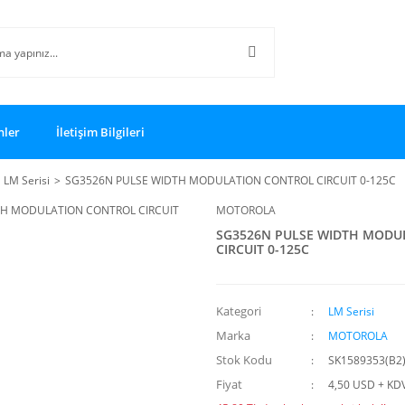
nler
İletişim Bilgileri
LM Serisi
SG3526N PULSE WIDTH MODULATION CONTROL CIRCUIT 0-125C
MOTOROLA
SG3526N PULSE WIDTH MODU
CIRCUIT 0-125C
Kategori
LM Serisi
Marka
MOTOROLA
Stok Kodu
SK1589353(B2
Fiyat
4,50 USD + KD