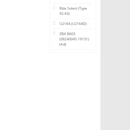
Röle Soketi (Type
92.43)
U2164 (U2164D)
ZBA B603
(08240045 19131)
(Ad)