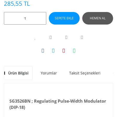
285,55 TL
SEPETE EKLE
HEMEN AL
Ürün Bilgisi
Yorumlar
Taksit Seçenekleri
Ön
SG3526BN ; Regulating Pulse-Width Modulator
(DIP-18)