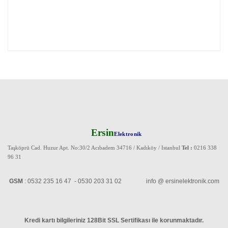
Ersin
Elektronik
Taşköprü Cad. Huzur Apt. No:30/2 Acıbadem 34716 / Kadıköy / Istanbul
Tel :
0216 338
96 31
GSM
: 0532 235 16 47 - 0530 203 31 02 info @ ersinelektronik.com
Kredi kartı bilgileriniz 128Bit SSL Sertifikası ile korunmaktadır
.