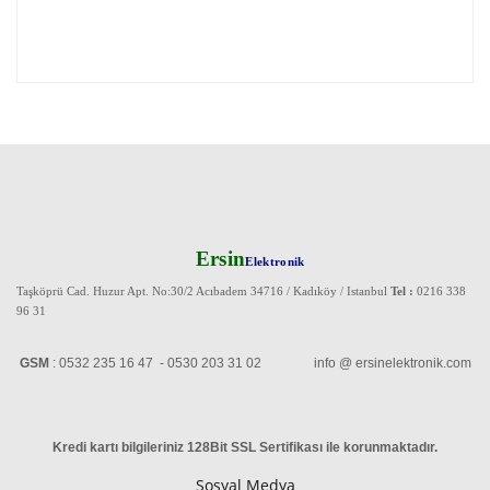
Ersin
Elektronik
Taşköprü Cad. Huzur Apt. No:30/2 Acıbadem 34716 / Kadıköy / Istanbul
Tel :
0216 338
96 31
GSM
: 0532 235 16 47 - 0530 203 31 02 info @ ersinelektronik.com
Kredi kartı bilgileriniz 128Bit SSL Sertifikası ile korunmaktadır
.
Sosyal Medya