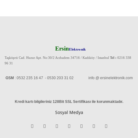
Ersin
Elektronik
Taşköprü Cad. Huzur Apt. No:30/2 Acıbadem 34716 / Kadıköy / Istanbul
Tel :
0216 338
96 31
GSM
: 0532 235 16 47 - 0530 203 31 02 info @ ersinelektronik.com
Kredi kartı bilgileriniz 128Bit SSL Sertifikası ile korunmaktadır
.
Sosyal Medya