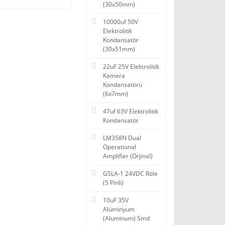
(30x50mm)
10000uf 50V
Elektrolitik
Kondansatör
(30x51mm)
22uF 25V Elektrolitik
Kamera
Kondansatörü
(6x7mm)
47uf 63V Elektrolitik
Kondansatör
LM358N Dual
Operational
Amplifier (Orjinal)
G5LA-1 24VDC Röle
(5 Pinli)
10uF 35V
Alüminyum
(Aluminum) Smd