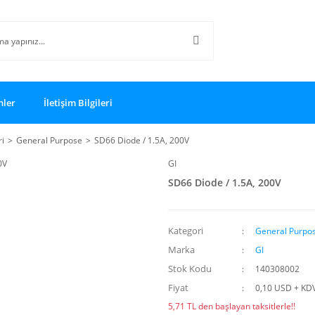
nler
İletişim Bilgileri
ri
General Purpose
SD66 Diode / 1.5A, 200V
GI
SD66 Diode / 1.5A, 200V
Kategori
General Purpo
Marka
GI
Stok Kodu
140308002
Fiyat
0,10 USD + KD
5,71 TL den başlayan taksitlerle!!