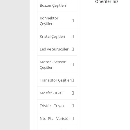
Önerileriniz
Buzzer Çeşitleri
Konnektör
Çeşitleri
Kristal Çeşitleri
Led ve Sürücüler
Motor - Sensör
Çeşitleri
Transistör Çeşitleri
Mosfet - IGBT
Tristör - Triyak
Ntc- Ptc - Varistör