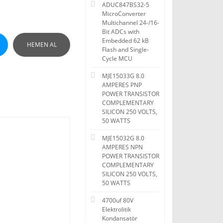
ADUC847BS32-5
MicroConverter
Multichannel 24-/16-
Bit ADCs with
Embedded 62 kB
HEMEN AL
Flash and Single-
Cycle MCU
MJE15033G 8.0
AMPERES PNP
POWER TRANSISTOR
COMPLEMENTARY
SILICON 250 VOLTS,
50 WATTS
MJE15032G 8.0
AMPERES NPN
POWER TRANSISTOR
COMPLEMENTARY
SILICON 250 VOLTS,
50 WATTS
4700uf 80V
Elektrolitik
Kondansatör