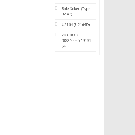
Röle Soketi (Type
92.43)
U2164 (U2164D)
ZBA B603
(08240045 19131)
(Ad)