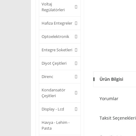
Voltaj
Regülatörleri
Hafıza Entegreler
Optoelektronik
Entegre Soketleri
Diyot Çeşitleri
Direnc
Ürün Bilgisi
Kondansatör
Çeşitleri
Yorumlar
Display - Lcd
Taksit Seçenekleri
Havya - Lehim -
Pasta