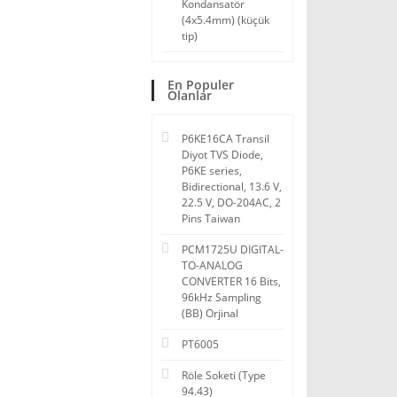
Kondansatör
(4x5.4mm) (küçük
tip)
En Populer
Olanlar
P6KE16CA Transil
Diyot TVS Diode,
P6KE series,
Bidirectional, 13.6 V,
22.5 V, DO-204AC, 2
Pins Taiwan
PCM1725U DIGITAL-
TO-ANALOG
CONVERTER 16 Bits,
96kHz Sampling
(BB) Orjinal
PT6005
Röle Soketi (Type
94.43)