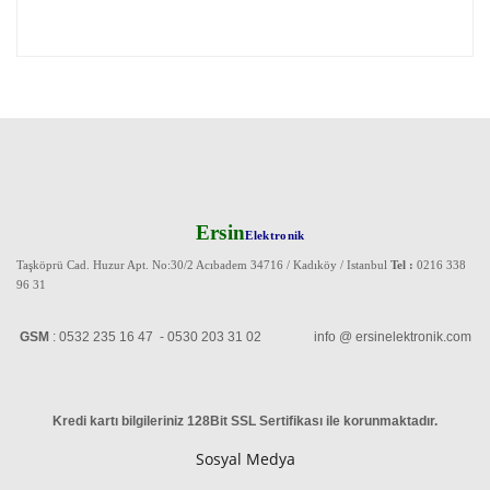
Ersin
Elektronik
Taşköprü Cad. Huzur Apt. No:30/2 Acıbadem 34716 / Kadıköy / Istanbul
Tel :
0216 338
96 31
GSM
: 0532 235 16 47 - 0530 203 31 02 info @ ersinelektronik.com
Kredi kartı bilgileriniz 128Bit SSL Sertifikası ile korunmaktadır
.
Sosyal Medya