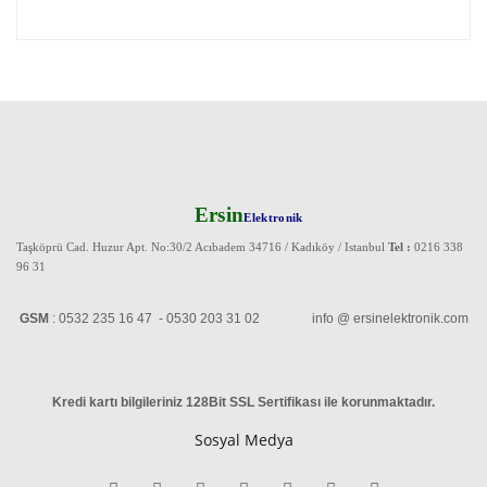
Ersin
Elektronik
Taşköprü Cad. Huzur Apt. No:30/2 Acıbadem 34716 / Kadıköy / Istanbul
Tel :
0216 338
96 31
GSM
: 0532 235 16 47 - 0530 203 31 02 info @ ersinelektronik.com
Kredi kartı bilgileriniz 128Bit SSL Sertifikası ile korunmaktadır
.
Sosyal Medya