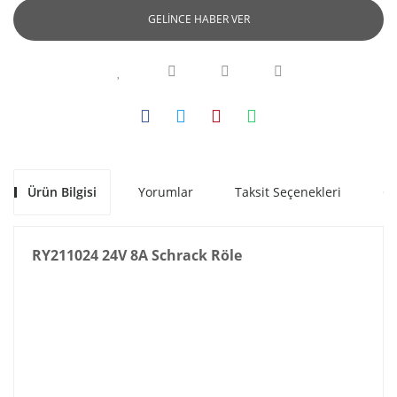
GELİNCE HABER VER
Ürün Bilgisi
Yorumlar
Taksit Seçenekleri
Ön
RY211024 24V 8A Schrack Röle