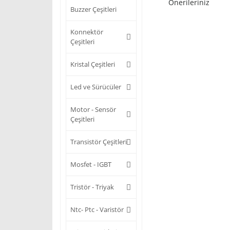
Önerileriniz
Buzzer Çeşitleri
Konnektör
Çeşitleri
Kristal Çeşitleri
Led ve Sürücüler
Motor - Sensör
Çeşitleri
Transistör Çeşitleri
Mosfet - IGBT
Tristör - Triyak
Ntc- Ptc - Varistör