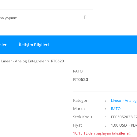
nler
İletişim Bilgileri
Linear - Analog Entegreler
RT0620
RATO
RT0620
Kategori
Linear - Analog
Marka
RATO
Stok Kodu
EE05052023(E
Fiyat
1,00 USD + KD
10,18 TL den başlayan taksitlerle!!