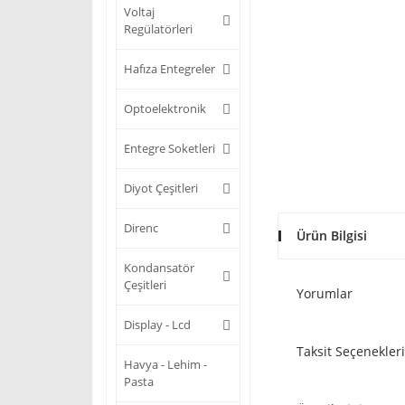
Voltaj
Regülatörleri
Hafıza Entegreler
Optoelektronik
Entegre Soketleri
Diyot Çeşitleri
Direnc
Ürün Bilgisi
Kondansatör
Çeşitleri
Yorumlar
Display - Lcd
Taksit Seçenekleri
Havya - Lehim -
Pasta