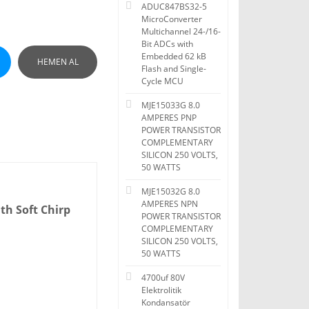
ADUC847BS32-5
MicroConverter
Multichannel 24-/16-
Bit ADCs with
Embedded 62 kB
HEMEN AL
Flash and Single-
Cycle MCU
MJE15033G 8.0
AMPERES PNP
POWER TRANSISTOR
COMPLEMENTARY
SILICON 250 VOLTS,
50 WATTS
MJE15032G 8.0
AMPERES NPN
th Soft Chirp
POWER TRANSISTOR
COMPLEMENTARY
SILICON 250 VOLTS,
50 WATTS
4700uf 80V
Elektrolitik
Kondansatör