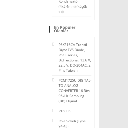
Kondansatör
(4x5.4mm) (küçük
tip)
En Populer
Olanlar
P6KE16CA Transil
Diyot TVS Diode,
P6KE series,
Bidirectional, 13.6 V,
22.5 V, DO-204AC, 2
Pins Taiwan
PCM1725U DIGITAL-
TO-ANALOG
CONVERTER 16 Bits,
96kHz Sampling
(BB) Orjinal
PT6005
Röle Soketi (Type
94.43)