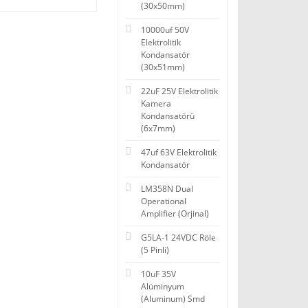
(30x50mm)
10000uf 50V
Elektrolitik
Kondansatör
(30x51mm)
22uF 25V Elektrolitik
Kamera
Kondansatörü
(6x7mm)
47uf 63V Elektrolitik
Kondansatör
LM358N Dual
Operational
Amplifier (Orjinal)
G5LA-1 24VDC Röle
(5 Pinli)
10uF 35V
Alüminyum
(Aluminum) Smd