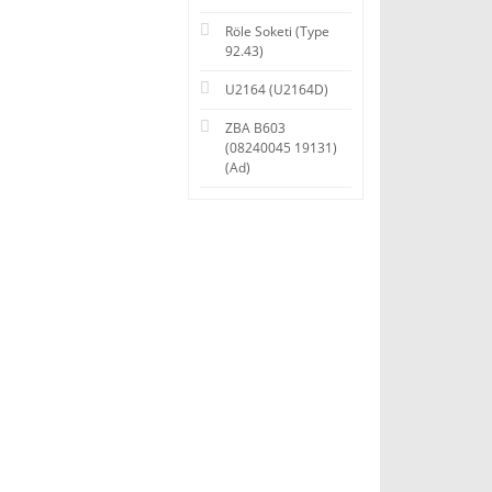
Röle Soketi (Type
92.43)
U2164 (U2164D)
ZBA B603
(08240045 19131)
(Ad)