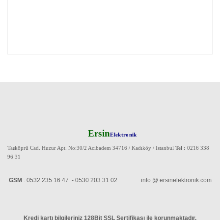
Ersin
Elektronik
Taşköprü Cad. Huzur Apt. No:30/2 Acıbadem 34716 / Kadıköy / Istanbul
Tel :
0216 338
96 31
GSM
: 0532 235 16 47 - 0530 203 31 02 info @ ersinelektronik.com
Kredi kartı bilgileriniz 128Bit SSL Sertifikası ile korunmaktadır
.