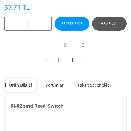
37,71 TL
SEPETE EKLE
HEMEN AL
Ürün Bilgisi
Yorumlar
Taksit Seçenekleri
Ön
RI-02 smd Reed Switch