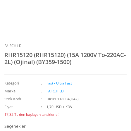
FAIRCHILD
RHR15120 (RHR15120) (15A 1200V To-220AC-
2L) (Ojinal) (BY359-1500)
Kategori
Fast - Ultra Fast
Marka
FAIRCHILD
Stok Kodu
UK160118004(H42)
Fiyat
1,70 USD + KDV
17,32 TL den başlayan taksitlerle!!
Seçenekler