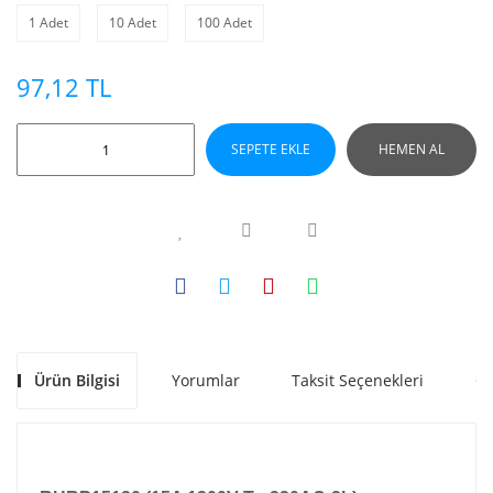
1 Adet
10 Adet
100 Adet
97,12 TL
SEPETE EKLE
HEMEN AL
Ürün Bilgisi
Yorumlar
Taksit Seçenekleri
Ön