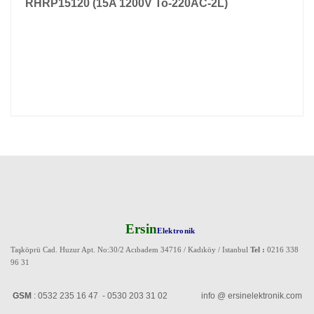
RHRP15120 (15A 1200V To-220AC-2L)
Ersin
Elektronik
Taşköprü Cad. Huzur Apt. No:30/2 Acıbadem 34716 / Kadıköy / Istanbul
Tel :
0216 338
96 31
GSM
: 0532 235 16 47 - 0530 203 31 02 info @ ersinelektronik.com