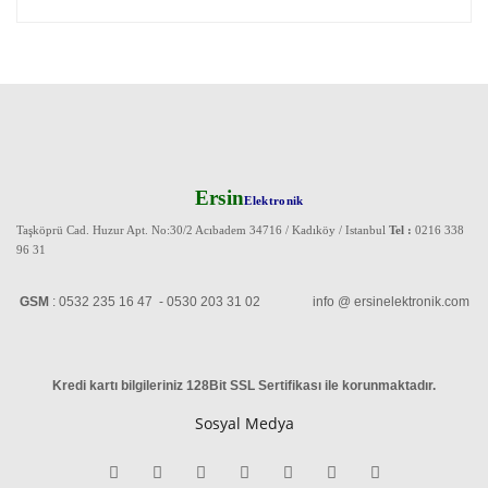
Ersin
Elektronik
Taşköprü Cad. Huzur Apt. No:30/2 Acıbadem 34716 / Kadıköy / Istanbul
Tel :
0216 338
96 31
GSM
: 0532 235 16 47 - 0530 203 31 02 info @ ersinelektronik.com
Kredi kartı bilgileriniz 128Bit SSL Sertifikası ile korunmaktadır
.
Sosyal Medya