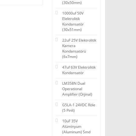
(30x50mm)
10000uf 50V
Elektrolitik
Kondansatör
(30x51mm)
22uF 25V Elektrolitik
Kamera
Kondansatörü
(6x7mm)
47uf 63V Elektrolitik
Kondansatör
LM358N Dual
Operational
Amplifier (Orjinal)
G5LA-1 24VDC Röle
(5 Pinli)
10uF 35V
Alüminyum
(Aluminum) Smd