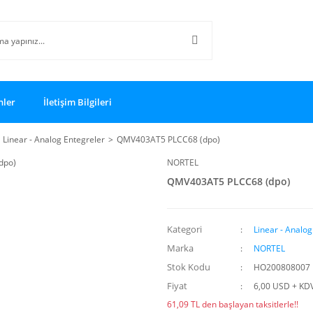
nler
İletişim Bilgileri
Linear - Analog Entegreler
QMV403AT5 PLCC68 (dpo)
NORTEL
QMV403AT5 PLCC68 (dpo)
Kategori
Linear - Analog
Marka
NORTEL
Stok Kodu
HO200808007
Fiyat
6,00 USD + KD
61,09 TL den başlayan taksitlerle!!