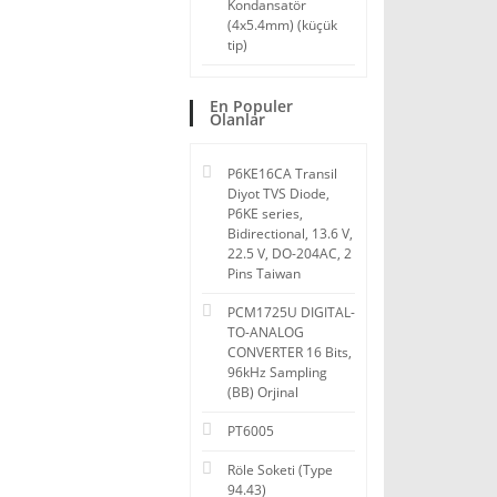
Kondansatör
(4x5.4mm) (küçük
tip)
En Populer
Olanlar
P6KE16CA Transil
Diyot TVS Diode,
P6KE series,
Bidirectional, 13.6 V,
22.5 V, DO-204AC, 2
Pins Taiwan
PCM1725U DIGITAL-
TO-ANALOG
CONVERTER 16 Bits,
96kHz Sampling
(BB) Orjinal
PT6005
Röle Soketi (Type
94.43)