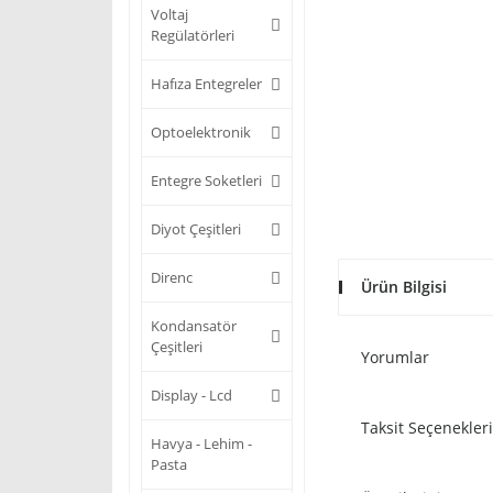
Voltaj
Regülatörleri
Hafıza Entegreler
Optoelektronik
Entegre Soketleri
Diyot Çeşitleri
Direnc
Ürün Bilgisi
Kondansatör
Çeşitleri
Yorumlar
Display - Lcd
Taksit Seçenekleri
Havya - Lehim -
Pasta