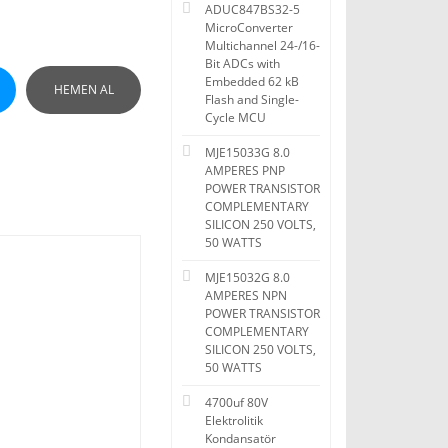
ADUC847BS32-5
MicroConverter
Multichannel 24-/16-
Bit ADCs with
Embedded 62 kB
HEMEN AL
Flash and Single-
Cycle MCU
MJE15033G 8.0
AMPERES PNP
POWER TRANSISTOR
COMPLEMENTARY
SILICON 250 VOLTS,
50 WATTS
MJE15032G 8.0
AMPERES NPN
POWER TRANSISTOR
COMPLEMENTARY
SILICON 250 VOLTS,
50 WATTS
4700uf 80V
Elektrolitik
Kondansatör