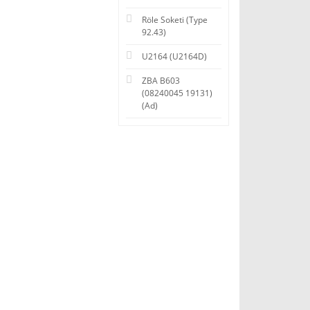
Röle Soketi (Type
92.43)
U2164 (U2164D)
ZBA B603
(08240045 19131)
(Ad)