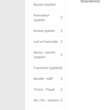
Önerileriniz
Buzzer Çeşitleri
Konnektör
Çeşitleri
Kristal Çeşitleri
Led ve Sürücüler
Motor - Sensör
Çeşitleri
Transistör Çeşitleri
Mosfet - IGBT
Tristör - Triyak
Ntc- Ptc - Varistör