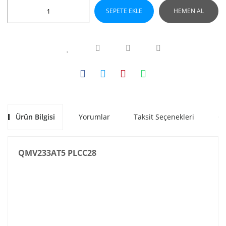
SEPETE EKLE
HEMEN AL
Ürün Bilgisi
Yorumlar
Taksit Seçenekleri
Ön
QMV233AT5 PLCC28