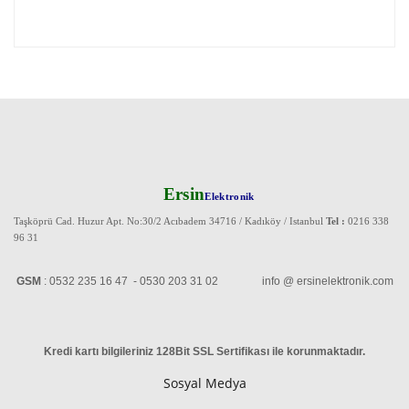
Ersin
Elektronik
Taşköprü Cad. Huzur Apt. No:30/2 Acıbadem 34716 / Kadıköy / Istanbul
Tel :
0216 338
96 31
GSM
: 0532 235 16 47 - 0530 203 31 02 info @ ersinelektronik.com
Kredi kartı bilgileriniz 128Bit SSL Sertifikası ile korunmaktadır
.
Sosyal Medya