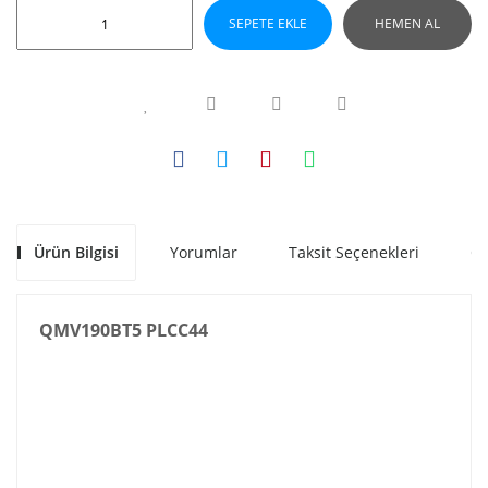
SEPETE EKLE
HEMEN AL
Ürün Bilgisi
Yorumlar
Taksit Seçenekleri
Ön
QMV190BT5 PLCC44