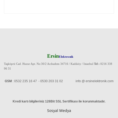
Ersin
Elektronik
Taşköprü Cad. Huzur Apt. No:30/2 Acıbadem 34716 / Kadıköy / Istanbul
Tel :
0216 338
96 31
GSM
: 0532 235 16 47 - 0530 203 31 02 info @ ersinelektronik.com
Kredi kartı bilgileriniz 128Bit SSL Sertifikası ile korunmaktadır
.
Sosyal Medya