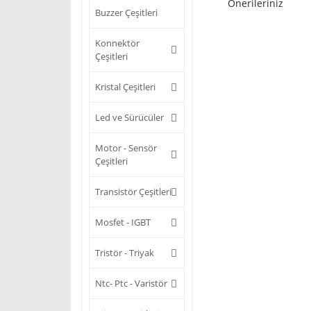
Önerileriniz
Buzzer Çeşitleri
Konnektör
Çeşitleri
Kristal Çeşitleri
Led ve Sürücüler
Motor - Sensör
Çeşitleri
Transistör Çeşitleri
Mosfet - IGBT
Tristör - Triyak
Ntc- Ptc - Varistör