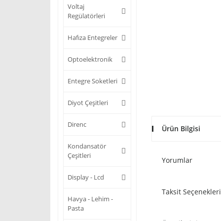
Voltaj
Regülatörleri
Hafıza Entegreler
Optoelektronik
Entegre Soketleri
Diyot Çeşitleri
Direnc
Ürün Bilgisi
Kondansatör
Çeşitleri
Yorumlar
Display - Lcd
Taksit Seçenekleri
Havya - Lehim -
Pasta