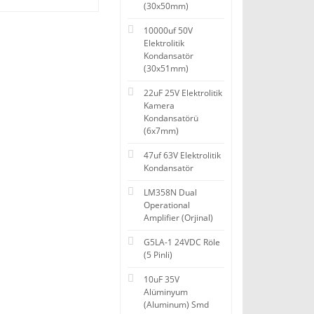
(30x50mm)
10000uf 50V
Elektrolitik
Kondansatör
(30x51mm)
22uF 25V Elektrolitik
Kamera
Kondansatörü
(6x7mm)
47uf 63V Elektrolitik
Kondansatör
LM358N Dual
Operational
Amplifier (Orjinal)
G5LA-1 24VDC Röle
(5 Pinli)
10uF 35V
Alüminyum
(Aluminum) Smd