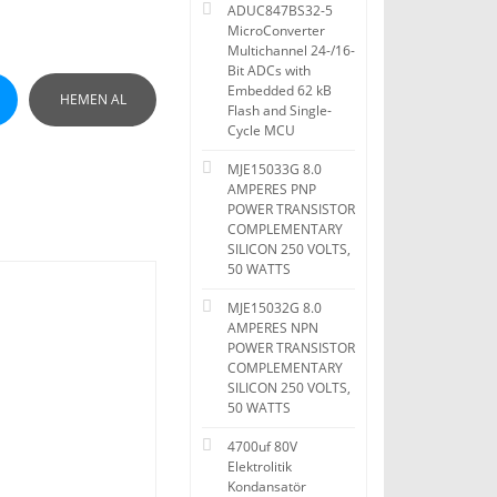
ADUC847BS32-5
MicroConverter
Multichannel 24-/16-
Bit ADCs with
Embedded 62 kB
HEMEN AL
Flash and Single-
Cycle MCU
MJE15033G 8.0
AMPERES PNP
POWER TRANSISTOR
COMPLEMENTARY
SILICON 250 VOLTS,
50 WATTS
MJE15032G 8.0
AMPERES NPN
POWER TRANSISTOR
COMPLEMENTARY
SILICON 250 VOLTS,
50 WATTS
4700uf 80V
Elektrolitik
Kondansatör