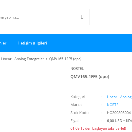
nler
İletişim Bilgileri
Linear - Analog Entegreler
QMV165-1FF5 (dpo)
NORTEL
QMV165-1FF5 (dpo)
Kategori
Linear - Analog
Marka
NORTEL
Stok Kodu
HO200808004
Fiyat
6,00 USD + KD
61,09 TL den başlayan taksitlerle!!