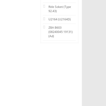
Röle Soketi (Type
92.43)
U2164 (U2164D)
ZBA B603
(08240045 19131)
(Ad)