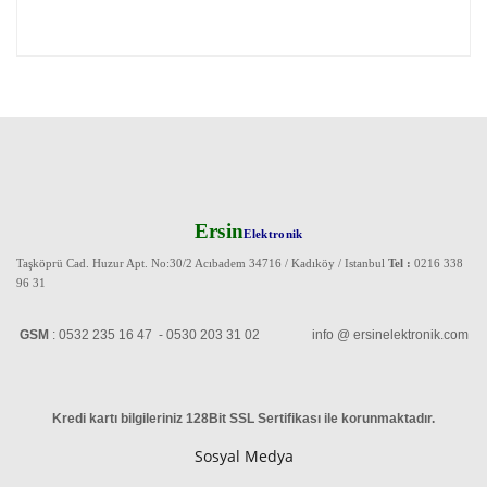
Ersin
Elektronik
Taşköprü Cad. Huzur Apt. No:30/2 Acıbadem 34716 / Kadıköy / Istanbul
Tel :
0216 338
96 31
GSM
: 0532 235 16 47 - 0530 203 31 02 info @ ersinelektronik.com
Kredi kartı bilgileriniz 128Bit SSL Sertifikası ile korunmaktadır
.
Sosyal Medya