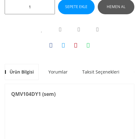
SEPETE EKLE
HEMEN AL
Ürün Bilgisi
Yorumlar
Taksit Seçenekleri
Ön
QMV104DY1 (sem)