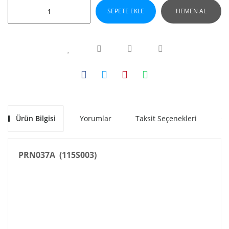
SEPETE EKLE
HEMEN AL
Ürün Bilgisi
Yorumlar
Taksit Seçenekleri
Ön
PRN037A (115S003)