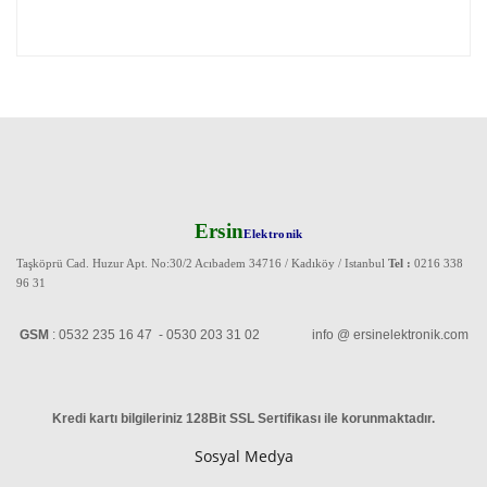
Ersin
Elektronik
Taşköprü Cad. Huzur Apt. No:30/2 Acıbadem 34716 / Kadıköy / Istanbul
Tel :
0216 338
96 31
GSM
: 0532 235 16 47 - 0530 203 31 02 info @ ersinelektronik.com
Kredi kartı bilgileriniz 128Bit SSL Sertifikası ile korunmaktadır
.
Sosyal Medya